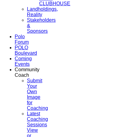
CLUBHOUSE
Landholdings,
Reality
Stakeholders
&
Sponsors
Polo
Forum
POLO
Boulevard
Coming
Events
Community
Coach
Submit
Your
Own
Image
for
Coaching
Latest
Coaching
Sessions
View
or