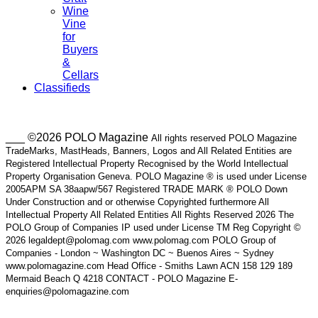
Wine
Vine
for
Buyers
&
Cellars
Classifieds
___ ©2026 POLO Magazine
All rights reserved POLO Magazine
TradeMarks, MastHeads, Banners, Logos and All Related Entities are
Registered Intellectual Property Recognised by the World Intellectual
Property Organisation Geneva. POLO Magazine ® is used under License
2005APM SA 38aapw/567 Registered TRADE MARK ® POLO Down
Under Construction and or otherwise Copyrighted furthermore All
Intellectual Property All Related Entities All Rights Reserved 2026 The
POLO Group of Companies IP used under License TM Reg Copyright ©
2026 legaldept@polomag.com www.polomag.com POLO Group of
Companies - London ~ Washington DC ~ Buenos Aires ~ Sydney
www.polomagazine.com Head Office - Smiths Lawn ACN 158 129 189
Mermaid Beach Q 4218 CONTACT - POLO Magazine E-
enquiries@polomagazine.com