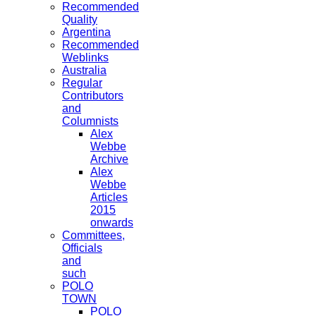
Recommended
Quality
Argentina
Recommended
Weblinks
Australia
Regular
Contributors
and
Columnists
Alex
Webbe
Archive
Alex
Webbe
Articles
2015
onwards
Committees,
Officials
and
such
POLO
TOWN
POLO