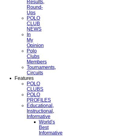
Results,
Round-
Ups
POLO
CLUB
NEWS
In
My
Opinion
Polo
Clubs
Members
Tournaments,
Circuits
Features
POLO
CLUBS
POLO
PROFILES
Educational,
Instructional,
Informative
World's
Best
Informative