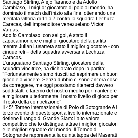
Santiago Stirling, Alejo Taranco e da Adolfo
Cambiaso, il miglior giocatore di polo al mondo, ha
dominato il match dall'inizio alla fine, ottenendo una
meritata vittoria di 11 a 7 contro la squadra Lechuza
Caracas, dell’imprenditore venezuelano Victor
Vargas.
Adolfo Cambiaso, con sei gol, è stato il
capocannoniere e miglior giocatore della partita,
mentre Julian Lusarreta stato il miglior giocatore - con
cinque reti – della squadra avversaria Lechuza
Caracas.
L'uruguaiano Santiago Stirling, giocatore della
squadra vincitrice, ha dichiarato dopo la partita:
"Fortunatamente siamo riusciti ad esprimere un buon
gioco e a vincere. Senza dubbio ci sono ancora cose
da correggere, ma oggi possiamo ritenerci davvero
soddisfatti e faremo del nostro meglio per mantenere
e migliorare ulteriormente il nostro livello di gioco per
il resto della competizione".
Il 45° Torneo Internazionale di Polo di Sotogrande è il
terzo evento di questo sport a livello internazionale e
detiene il rango di Grande Slam: l’alto valore
competitivo che lo distingue, attrae i migliori giocatori
e le migliori squadre del mondo. Il Torneo di
Sotogrande rappresenta la quinta tappa del Maserati