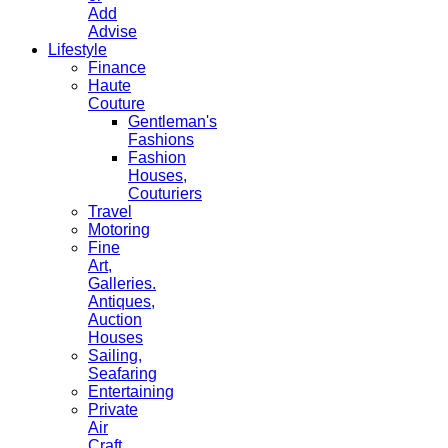
Add
Advise
Lifestyle
Finance
Haute
Couture
Gentleman's
Fashions
Fashion
Houses,
Couturiers
Travel
Motoring
Fine
Art,
Galleries.
Antiques,
Auction
Houses
Sailing,
Seafaring
Entertaining
Private
Air
Craft