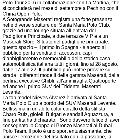
Polo Tour 2016 in collaborazione con La Martina, che
si concluderà nel mese di settembre a Pechino con il
China Open Polo.
A Sotogrande Maserati registra una forte presenza
nelle diverse strutture del Santa Maria Polo Club,
grazie ad una lounge situata all’entrata del
Padiglione Principale, a due terrazze VIP e a un
Maserati Store. Situato nel padiglione principale,
questo spazio – il primo in Spagna - è aperto al
pubblico per la vendita di accessori, capi
d’abbigliamento e memorabilia della storica casa
automobilistica italiana tutti i giorni, fino al 28 agosto,
dalle 17 alle 22. Il pubblico può inoltre provare su
strada i differenti modelli della gamma Maserati, dalla
berlina executive Ghibli, all'ammiraglia Quattroporte
ed anche il primo SUV del Tridente, Maserati
Levante.
La top model Nieves Alvarez è arrivata al Santa
Maria Polo Club a bordo del SUV Maserati Levante.
Bellissima in un abito color corallo della stilista
Charo Ruiz, gioielli Bulgari e sandali Aquazzura, a
fine partita ha dichiarato: "Sono davvero felice di aver
consegnato la Coppa di Bronzo Maserati al Dubai
Polo Team. Il polo è uno sport entusiasmante, che
unisce l'emozione del risultato con la passione, la