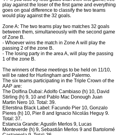
play against the loser of the first game and everything
goes on goal difference to classify the two teams
would play against the 32 goals.
Zone A: The two teams play two matches 32 goals
between them, simultaneously with the second game
of Zone B.
- Whoever wins the match in Zone A will play the
passing 2 of the zone B.
- The losing party in the area A, will play the passing
1 of the zone B.
The winners of these meetings to be held on 11/10,
will be rated for Hurlingham and Palermo.
The six teams participating in the Triple Crown of the
AAP are:
The Dolfina Dubai: Adolfo Cambiaso (h) 10, David
Stirling (h) 9, 10 and Pablo Mac Donough Juan
Martin Nero 10.
Total: 39.
Ellerstina Black Label: Facundo Pier 10, Gonzalo
Pieres (h) 10, Pier 8 and Ignacio Nicolás Heguy 9.
Total: 37.
Estancia Grande: Agustín Merlos 9, Lucas
Monteverde (h) 9, Sebastián Merlos 9 and Bartolomé
Castagnola 9.
Total: 36.