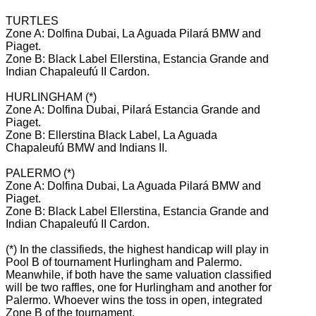
TURTLES
Zone A: Dolfina Dubai, La Aguada Pilará BMW and
Piaget.
Zone B: Black Label Ellerstina, Estancia Grande and
Indian Chapaleufú II Cardon.
HURLINGHAM (*)
Zone A: Dolfina Dubai, Pilará Estancia Grande and
Piaget.
Zone B: Ellerstina Black Label, La Aguada
Chapaleufú BMW and Indians II.
PALERMO (*)
Zone A: Dolfina Dubai, La Aguada Pilará BMW and
Piaget.
Zone B: Black Label Ellerstina, Estancia Grande and
Indian Chapaleufú II Cardon.
(*) In the classifieds, the highest handicap will play in
Pool B of tournament Hurlingham and Palermo.
Meanwhile, if both have the same valuation classified
will be two raffles, one for Hurlingham and another for
Palermo.
Whoever wins the toss in open, integrated
Zone B of the tournament.