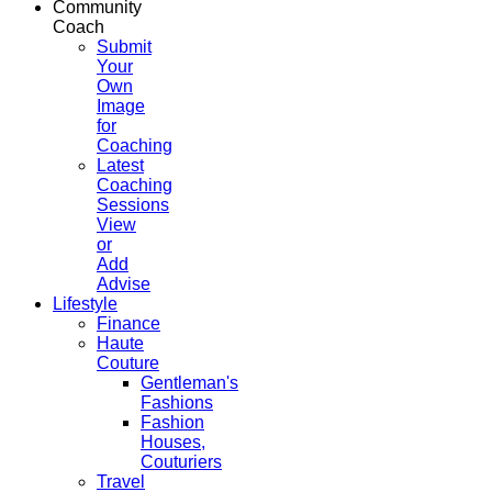
Community
Coach
Submit
Your
Own
Image
for
Coaching
Latest
Coaching
Sessions
View
or
Add
Advise
Lifestyle
Finance
Haute
Couture
Gentleman's
Fashions
Fashion
Houses,
Couturiers
Travel