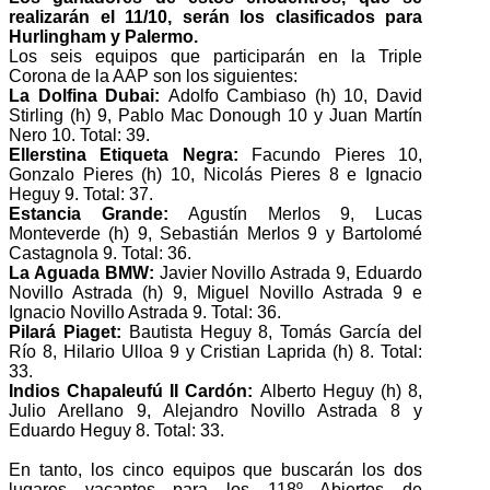
realizarán el 11/10, serán los clasificados para
Hurlingham y Palermo.
Los seis equipos que participarán en la Triple
Corona de la AAP son los siguientes:
La Dolfina
Dubai
:
Adolfo Cambiaso (h) 10, David
Stirling (h) 9, Pablo Mac Donough 10 y Juan Martín
Nero 10. Total: 39.
Ellerstina Etiqueta Negra:
Facundo Pieres 10,
Gonzalo Pieres (h) 10, Nicolás Pieres 8 e Ignacio
Heguy 9. Total: 37.
Estancia Grande:
Agustín Merlos 9, Lucas
Monteverde (h) 9, Sebastián Merlos 9 y Bartolomé
Castagnola 9. Total: 36.
La Aguada
BMW
:
Javier Novillo Astrada 9, Eduardo
Novillo Astrada (h) 9, Miguel Novillo Astrada 9 e
Ignacio Novillo Astrada 9. Total: 36.
Pilará Piaget:
Bautista Heguy 8, Tomás García del
Río 8, Hilario Ulloa 9 y Cristian Laprida (h) 8. Total:
33.
Indios Chapaleufú II Cardón:
Alberto Heguy (h) 8,
Julio Arellano 9, Alejandro Novillo Astrada 8 y
Eduardo Heguy 8. Total: 33.
En tanto, los cinco equipos que buscarán los dos
lugares vacantes para los 118º Abiertos de