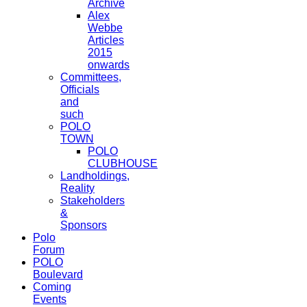
Archive
Alex
Webbe
Articles
2015
onwards
Committees,
Officials
and
such
POLO
TOWN
POLO
CLUBHOUSE
Landholdings,
Reality
Stakeholders
&
Sponsors
Polo
Forum
POLO
Boulevard
Coming
Events