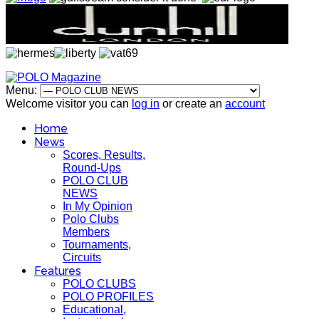
Menu:
Welcome visitor you can
log in
or create an
account
Home
News
Scores, Results,
Round-Ups
POLO CLUB
NEWS
In My Opinion
Polo Clubs
Members
Tournaments,
Circuits
Features
POLO CLUBS
POLO PROFILES
Educational,