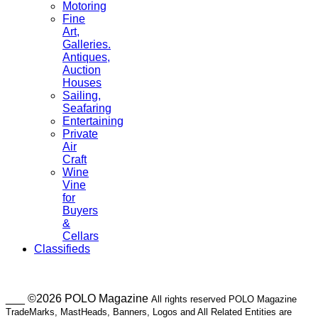
Motoring
Fine
Art,
Galleries.
Antiques,
Auction
Houses
Sailing,
Seafaring
Entertaining
Private
Air
Craft
Wine
Vine
for
Buyers
&
Cellars
Classifieds
___ ©2026 POLO Magazine
All rights reserved POLO Magazine
TradeMarks, MastHeads, Banners, Logos and All Related Entities are