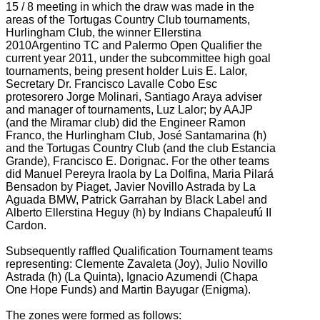
15 / 8 meeting in which the draw was made in the
areas of the Tortugas Country Club tournaments,
Hurlingham Club, the winner Ellerstina
2010Argentino TC and Palermo Open Qualifier
the
current year 2011, under the subcommittee high goal
tournaments, being present holder Luis E.
Lalor,
Secretary Dr. Francisco Lavalle Cobo Esc
protesorero Jorge Molinari, Santiago Araya adviser
and manager of tournaments, Luz Lalor; by AAJP
(and the Miramar club) did the Engineer Ramon
Franco, the Hurlingham
Club, José Santamarina (h)
and the Tortugas Country Club (and the club Estancia
Grande), Francisco E.
Dorignac.
For the other teams
did Manuel Pereyra Iraola by La Dolfina, Maria Pilará
Bensadon by Piaget, Javier Novillo Astrada by La
Aguada BMW, Patrick Garrahan by Black Label and
Alberto Ellerstina Heguy (h) by Indians Chapaleufú II
Cardon.
Subsequently raffled Qualification Tournament teams
representing: Clemente Zavaleta (Joy), Julio Novillo
Astrada (h) (La Quinta), Ignacio Azumendi (Chapa
One Hope Funds) and Martin Bayugar (Enigma).
The zones were formed as follows: