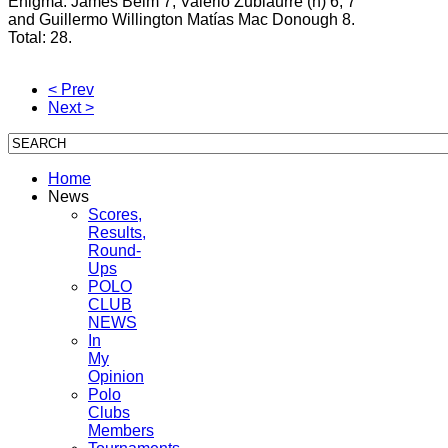
Enigma: James Beim 7, Valerio Zubiaurre (h) 6, 7
and Guillermo Willington Matías Mac Donough 8.
Total: 28.
< Prev
Next >
Home
News
Scores,
Results,
Round-
Ups
POLO
CLUB
NEWS
In
My
Opinion
Polo
Clubs
Members