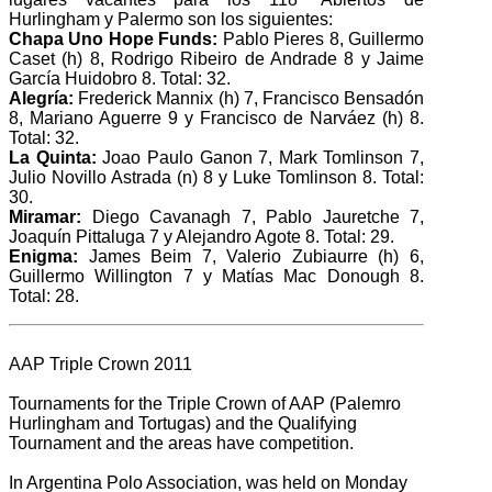
Hurlingham y Palermo son los siguientes:
Chapa Uno Hope Funds:
Pablo Pieres 8, Guillermo
Caset (h) 8, Rodrigo Ribeiro de Andrade 8 y Jaime
García Huidobro 8. Total: 32.
Alegría:
Frederick Mannix (h) 7, Francisco Bensadón
8, Mariano Aguerre 9 y Francisco de Narváez (h) 8.
Total: 32.
La Quinta
:
Joao Paulo Ganon 7, Mark Tomlinson 7,
Julio Novillo Astrada (n) 8 y Luke Tomlinson 8. Total:
30.
Miramar:
Diego Cavanagh 7, Pablo Jauretche 7,
Joaquín Pittaluga 7 y Alejandro Agote 8. Total: 29.
Enigma:
James Beim 7, Valerio Zubiaurre (h) 6,
Guillermo Willington 7 y Matías Mac Donough 8.
Total: 28.
AAP Triple Crown 2011
Tournaments for the Triple Crown of AAP (Palemro
Hurlingham and Tortugas) and the Qualifying
Tournament and the areas have competition.
In Argentina Polo Association, was held on Monday