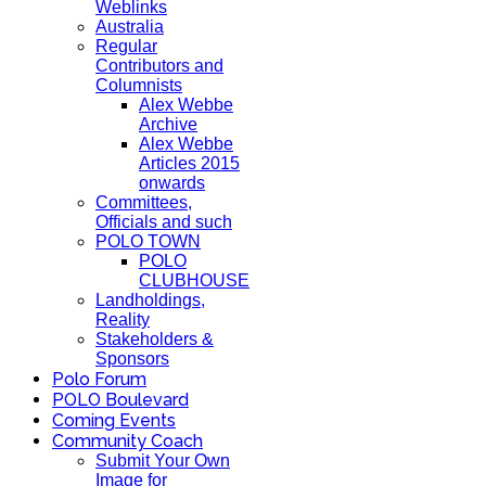
Weblinks
Australia
Regular
Contributors and
Columnists
Alex Webbe
Archive
Alex Webbe
Articles 2015
onwards
Committees,
Officials and such
POLO TOWN
POLO
CLUBHOUSE
Landholdings,
Reality
Stakeholders &
Sponsors
Polo Forum
POLO Boulevard
Coming Events
Community Coach
Submit Your Own
Image for