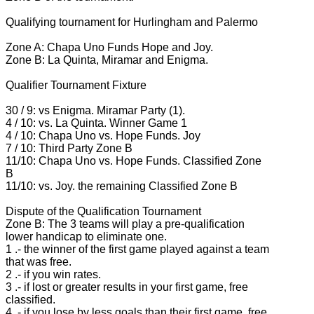
Qualifying tournament for Hurlingham and Palermo
Zone A: Chapa Uno Funds Hope and Joy.
Zone B: La Quinta, Miramar and Enigma.
Qualifier Tournament Fixture
30 / 9: vs Enigma.
Miramar Party (1).
4 / 10: vs. La Quinta.
Winner Game 1
4 / 10: Chapa Uno vs. Hope Funds.
Joy
7 / 10: Third Party Zone B
11/10: Chapa Uno vs. Hope Funds.
Classified Zone
B
11/10: vs. Joy.
the remaining Classified Zone B
Dispute of the Qualification Tournament
Zone B: The 3 teams will play a pre-qualification
lower handicap to eliminate one.
1 .- the winner of the first game played against a team
that was free.
2 .- if you win rates.
3 .- if lost or greater results in your first game, free
classified.
4 .- if you lose by less goals than their first game, free