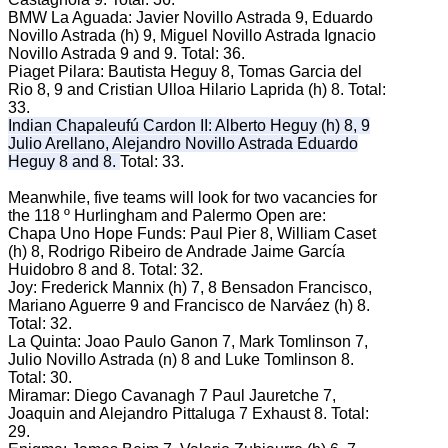
BMW La Aguada: Javier Novillo Astrada 9, Eduardo
Novillo Astrada (h) 9, Miguel Novillo Astrada Ignacio
Novillo Astrada 9 and 9.
Total: 36.
Piaget Pilara: Bautista Heguy 8, Tomas Garcia del
Rio 8, 9 and Cristian Ulloa Hilario Laprida (h) 8.
Total:
33.
Indian Chapaleufú Cardon II: Alberto Heguy (h) 8, 9
Julio Arellano, Alejandro Novillo Astrada Eduardo
Heguy 8 and 8.
Total: 33.
Meanwhile, five teams will look for two vacancies for
the 118 º Hurlingham and Palermo Open are:
Chapa Uno Hope Funds: Paul Pier 8, William Caset
(h) 8, Rodrigo Ribeiro de Andrade Jaime García
Huidobro 8 and 8.
Total: 32.
Joy: Frederick Mannix (h) 7, 8 Bensadon Francisco,
Mariano Aguerre 9 and Francisco de Narváez (h) 8.
Total: 32.
La Quinta: Joao Paulo Ganon 7, Mark Tomlinson 7,
Julio Novillo Astrada (n) 8 and Luke Tomlinson 8.
Total: 30.
Miramar: Diego Cavanagh 7 Paul Jauretche 7,
Joaquin and Alejandro Pittaluga 7 Exhaust 8.
Total:
29.